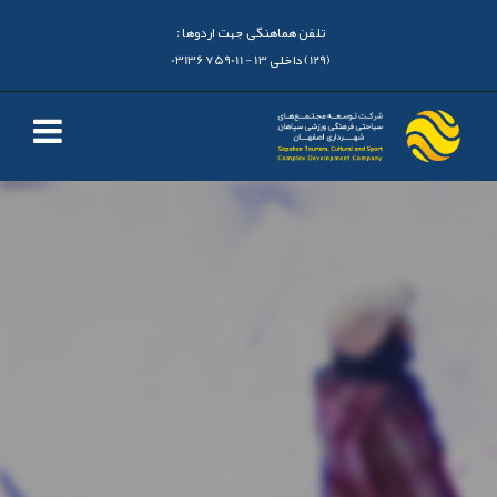
تلفن هماهنگی جهت اردوها :
(129) داخلی 13 - 03136759011