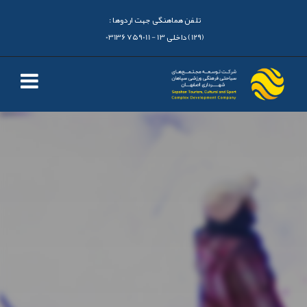
تلفن هماهنگی جهت اردوها :
(129) داخلی 13 - 03136759011