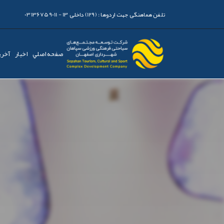
تلفن هماهنگی جهت اردوها :
(129) داخلی 13 - 03136759011
صفحه اصلي
اخبار
آخری