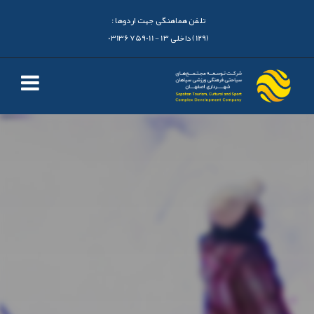
تلفن هماهنگی جهت اردوها :
(129) داخلی 13 - 03136759011