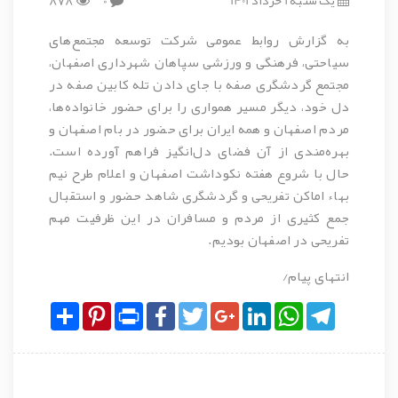
878
0
به گزارش روابط عمومی شرکت توسعه مجتمع‌های
سیاحتی، فرهنگی و ورزشی سپاهان شهرداری اصفهان،
مجتمع گردشگری صفه با جای دادن تله کابین صفه در
دل خود، دیگر مسیر همواری را برای حضور خانواده‌ها،
مردم اصفهان و همه ایران برای حضور در بام اصفهان و
بهره‌مندی از آن فضای دل‌انگیز فراهم آورده است.
حال با شروع هفته نکوداشت اصفهان و اعلام طرح نیم
بهاء اماکن تفریحی و گردشگری شاهد حضور و استقبال
جمع کثیری از مردم و مسافران در این ظرفیت مهم
تفریحی در اصفهان بودیم.
انتهای پیام/
Share
Pinterest
Print
Facebook
Twitter
Google+
LinkedIn
WhatsApp
Telegram