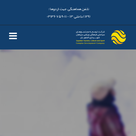
تلفن هماهنگی جهت اردوها :
(129) داخلی 13 - 03136759011