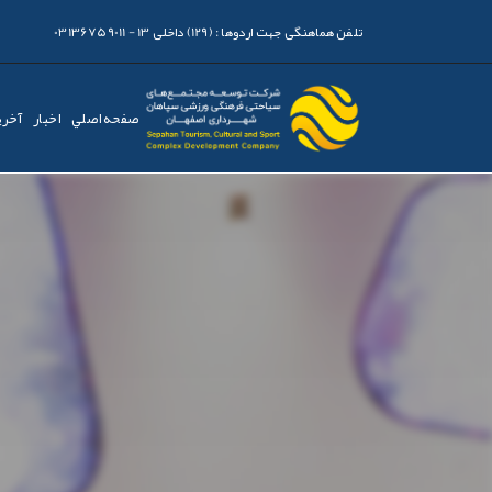
تلفن هماهنگی جهت اردوها :
(129) داخلی 13 - 03136759011
صفحه اصلي
اخبار
آخری