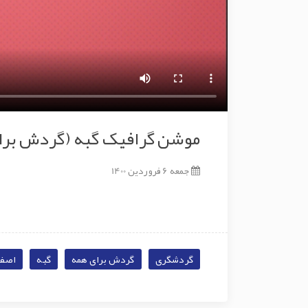
موشن گرافیک گبه (گردش برا
جمعه 6 فروردین 1400
گردشگری
گردش برای همه
گبه
اصفه