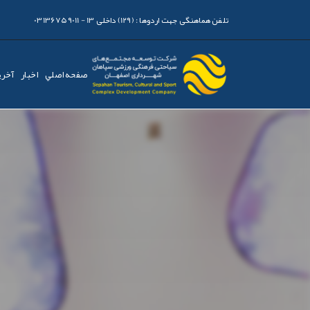
تلفن هماهنگی جهت اردوها :
(129) داخلی 13 - 03136759011
صفحه اصلي
اخبار
آخری