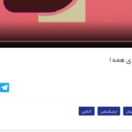
ی همه)
egram
ان
اپلیکیشن
آنلاین