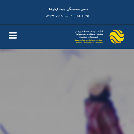
تلفن هماهنگی جهت اردوها :
(129) داخلی 13 - 03136759011