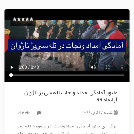
مانور آمادگی امداد ونجات تله سی یژ ناژوان
آبانماه 99
شنبه 17 آبان 1399
0
1062
برگزاری مانورآمادگی امدادونجات درمجموعه تله سی
یژ ناژوان به میزبانی شرکت توسعه مجتمع های