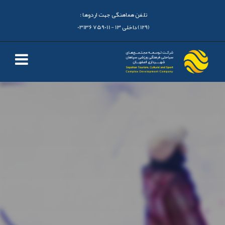
تلفن هماهنگی جهت اردوها :
(129) داخلی 13 - 03136759011