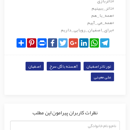
#تاتربازی
#تاتر_ببینیم
#همه_با_هم
#همه_می_آییم
#برای_اصفهان_رویایی_داریم
Share
Pinterest
Print
Facebook
Twitter
Google+
LinkedIn
WhatsApp
Telegram
تور تاتر اصفهان
آهسته با گل سرخ
اصفهان
علی معینی
نظرات کاربران پیرامون این مطلب