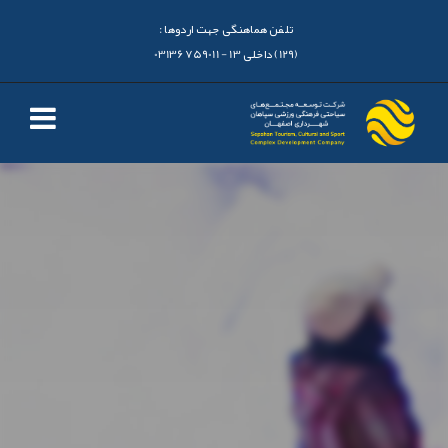
تلفن هماهنگی جهت اردوها :
(129) داخلی 13 - 03136759011