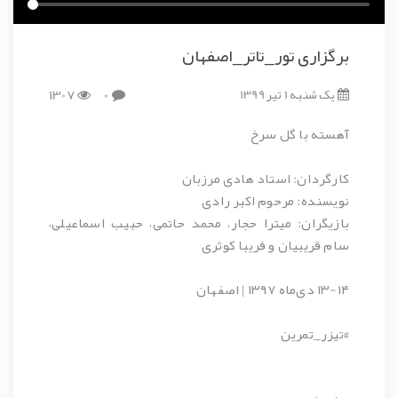
برگزاری تور_تاتر_اصفهان
یک شنبه 1 تیر 1399
0
1307
آهسته با گل سرخ
کارگردان: استاد هادی مرزبان
نویسنده‌‌: مرحوم اکبر رادی
بازیگران: میترا حجار، محمد حاتمی، حبیب اسماعیلی،
سام قریبیان و فریبا کوثری
۱۳-۱۴ دی‌ماه ۱۳۹۷ | اصفهان
#تیزر_تمرین