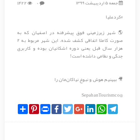
جمعه 5 اردیبهشت 1399
0
1422
#کردعلیا
🌎 شهر زیرزمینی فوق پیشرفته در اصفهان که به
صورت کاملا اتفاقی کشف شده، این شهر مربوط به ۲
هزار سال قبل یعنی دوره اشکانیان بوده و کاربری
جنگی و نظامی داشته است!
🎥 ببینیم هوش و نبوغ نیاکان‌مان را
@SepahanTourismco
Share
Pinterest
Print
Facebook
Twitter
Google+
LinkedIn
WhatsApp
Telegram