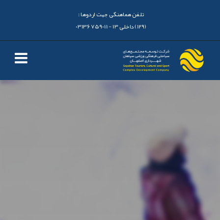
تلفن هماهنگی جهت اردوها :
(129) داخلی 13 - 03136759011