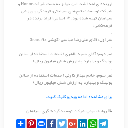
ارزنده‌ای اهدا شد. این جوایز به همت شرکت Honor و
شرکت توسعه مجتمع‌های سیاحتی، فرهنگی و ورزشی
سپاهان تهیه شده بود. 📌 اسامی افراد برنده در
قرعه‌کشی:
.
نفر اول: آقای علی‌رضا عباسی (گوشی honor9x)
.
نفر دوم: آقای حمید طاهری (خدمات استفاده از سالن
بولینگ و بیلیارد به ارزش شش میلیون ریال)
.
نفر سوم: خانم مهناز کاوئی (خدمات استفاده از سالن
بولینگ و بیلیارد به ارزش شش میلیون ریال)
برای مشاهده ادامه ویدیو کلیک کنید.
📝 روابط‌عمومی شرکت توسعه گردشگری سپاهان
Share
Pinterest
Print
Facebook
Twitter
Google+
LinkedIn
WhatsApp
Telegram