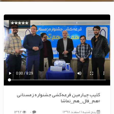
کلیپ چهارمین قرعه‌کشی جشنواره زمستانی
#هم_فال_هم_تماشا
پنج شنبه 1 اسفند 1398
0
1492