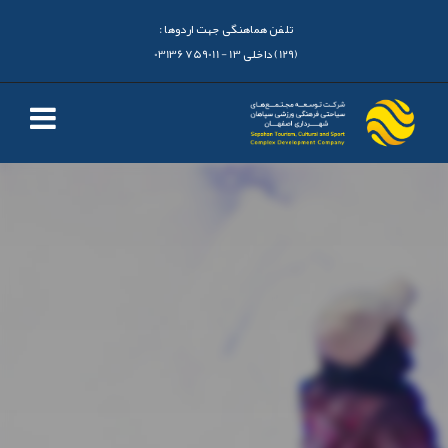
تلفن هماهنگی جهت اردوها :
(129) داخلی 13 - 03136759011