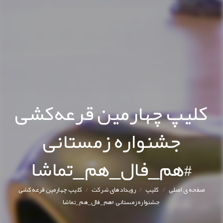
کلیپ چهارمین قرعه‌کشی
جشنواره زمستانی
#هم_فال_هم_تماشا
/
/
/
صفحه ی اصلی
کليپ
رویدادهای شرکت
کلیپ چهارمین قرعه‌کشی
جشنواره زمستانی #هم_فال_هم_تماشا