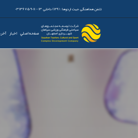
تلفن هماهنگی جهت اردوها :
(129) داخلی 13 - 03136759011
صفحه اصلي
اخبار
آخری