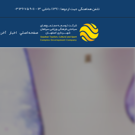
تلفن هماهنگی جهت اردوها :
(129) داخلی 13 - 03136759011
صفحه اصلي
اخبار
آخری