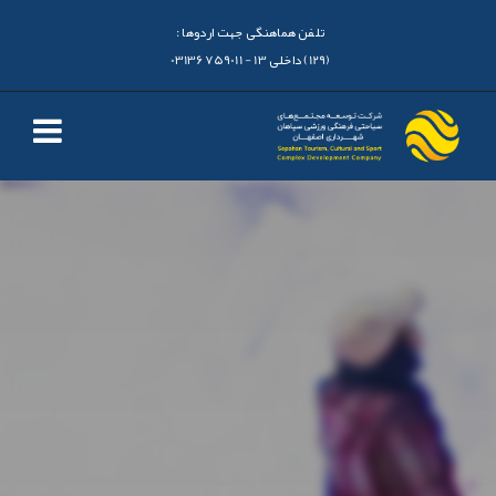
تلفن هماهنگی جهت اردوها :
(129) داخلی 13 - 03136759011