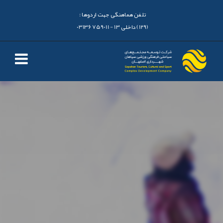
تلفن هماهنگی جهت اردوها :
(129) داخلی 13 - 03136759011