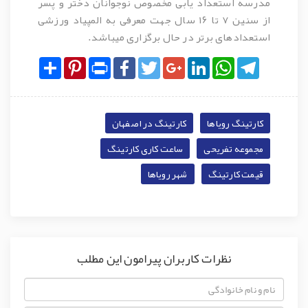
مدرسه استعداد یابی مخصوص نوجوانان دختر‌ و پسر
از سنین ۷ تا ۱۶ سال جهت معرفی به المپیاد ورزشی
استعدادهای برتر در حال برگزاری میباشد.
Share
Pinterest
Print
Facebook
Twitter
Google+
LinkedIn
WhatsApp
Telegram
کارتینگ رویاها
کارتینگ در اصفهان
مجموعه تفریحی
ساعت کاری کارتینگ
قیمت کارتینگ
شهر رویاها
نظرات کاربران پیرامون این مطلب