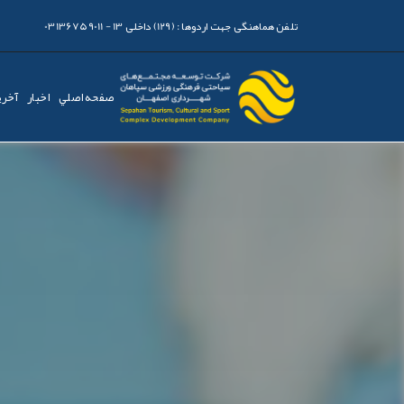
تلفن هماهنگی جهت اردوها :
(129) داخلی 13 - 03136759011
صفحه اصلي
اخبار
آخری