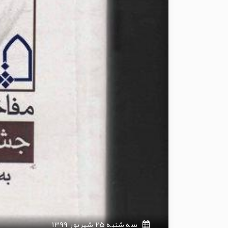
سه شنبه 25 شهریور 1399