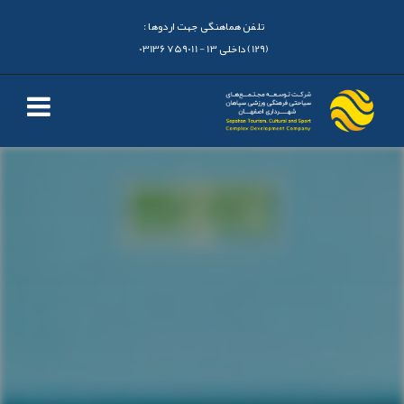
تلفن هماهنگی جهت اردوها :
(129) داخلی 13 - 03136759011