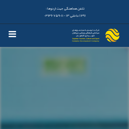
تلفن هماهنگی جهت اردوها :
(129) داخلی 13 - 03136759011