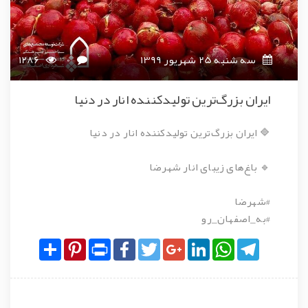
سه شنبه 25 شهریور 1399
0
1286
ایران بزرگ‌ترین تولیدکننده انار در دنیا
🔷 ایران بزرگ‌ترین تولیدکننده انار در دنیا
🔹 باغ‌های زیبای انار شهرضا
#شهرضا
#به_اصفهان_رو
Share
Pinterest
Print
Facebook
Twitter
Google+
LinkedIn
WhatsApp
Telegram