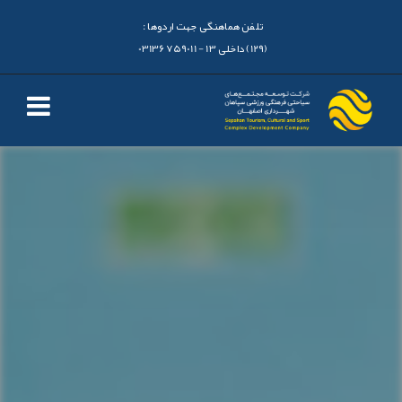
تلفن هماهنگی جهت اردوها :
(129) داخلی 13 - 03136759011