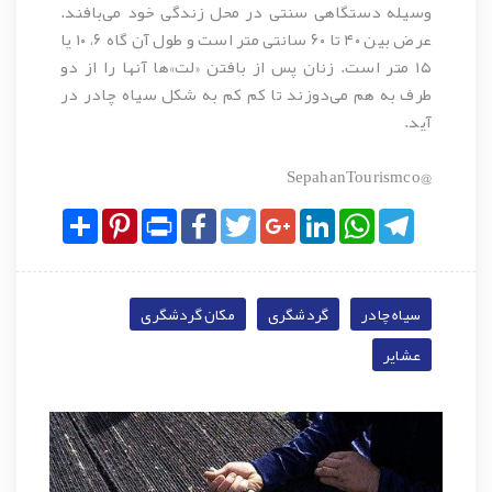
وسیله دستگاهی سنتی در محل زندگی خود می‌بافند.
عرض بین ۴۰ تا ۶۰ سانتی متر است و طول آن گاه ۶، ۱۰ یا
۱۵ متر است. زنان پس از بافتن «لت»ها آنها را از دو
طرف به هم می‌دوزند تا کم کم به شکل سیاه چادر در
آید.
@SepahanTourismco
Share
Pinterest
Print
Facebook
Twitter
Google+
LinkedIn
WhatsApp
Telegram
سیاه چادر
گردشگری
مکان گردشگری
عشایر