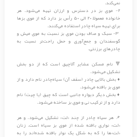
نمی‌کند.
٢- موی بز در دسترس و ارزان تهیه می‌شود. هر
خانواده معمولاً ۲۰ الی ۵۰ رأس بز دارد که از موی بزها
برای تهیه سیاه چادر استفاده می‌کنند.
٣- سبک و صاف بودن موی بز نسبت به موی میش و
گوسفندان و جمع‌آوری و حمل راحت‌تر نسبت به
چادر‌های برزنتی.
🔻 نام مسکن عشایر آلاچیق است که از دو بخش
تشکیل می‌شود.
♦️ بخش بالایی چادر (سقف آن) سیاه‌چادر نام دارد و از
موی بز بافته می‌شود.
♦️ بخش دیگر دیواره جانبی است که چیق (یا چیت) نام
دارد و از ترکیب نی و موی بز ساخته می‌شود.
📌 هر سیاه چادر از چند «لت» تشکیل می‌شود. و هر
«لت» نواری بافته شده از موی بز سیاه است. زنان
«لت»ها را که به شکل یک نوار بافته شده‌اند را به