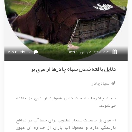
شنبه 22 شهریور 1399
0
2074
دلایل بافته شدن سیاه چادرها از موی بز
🏕 سیاه‌چادر
سیاه چادرها به سه دليل همواره از موی بز بافته
می‌شوند.
١- موی بز خاصیت بسیار مطلوبی برای حفظ آب در مواقع
بارندگی دارد و معمولاً آب باران از جداره آن عبور