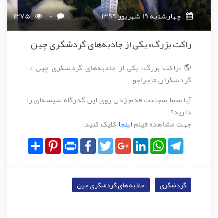
چهارشنبه 19 شهریور 1399
0
1375
راکت بزرگ» یکی از جاذبه‌های گردشگری چین
🌎 «راکت بزرگ» یکی از جاذبه‌های گردشگری چین /
گردشگران ماجراجو
آیا شما شجاعت قدم زدن روی این گذرگاه شیشه‌ای را
دارید؟
جهت مشاهده فیلم
اینجا
کلیک کنید.
Share
Pinterest
Print
Facebook
Twitter
Google+
LinkedIn
WhatsApp
Telegram
گردشگری
جاذبه‌های گردشگری چین