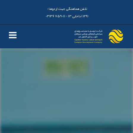
تلفن هماهنگی جهت اردوها :
(129) داخلی 13 - 03136759011