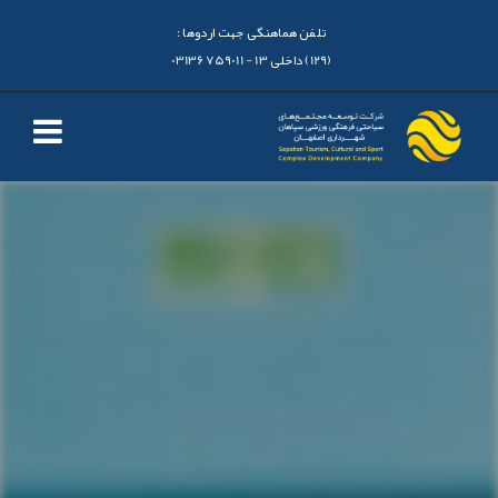
تلفن هماهنگی جهت اردوها :
(129) داخلی 13 - 03136759011