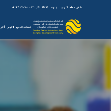
تلفن هماهنگی جهت اردوها :
(129) داخلی 13 - 03136759011
صفحه اصلي
اخبار
آخری