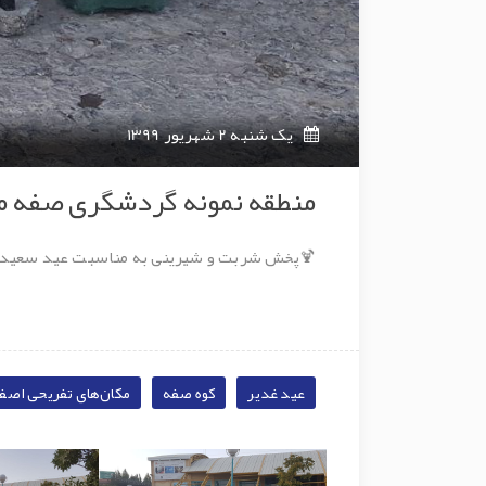
یک شنبه 2 شهریور 1399
منطقه نمونه گردشگری صفه م
🍹پخش شربت و شیرینی به مناسبت عید سعید 
عید غدیر
کوه صفه
مکان‌های تفریحی اصف