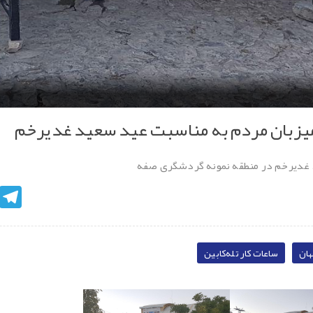
یزبان مردم به مناسبت عید سعید غدیرخم
غدیرخم در منطقه نمونه گردشگری صفه
egram
هان
ساعات کار تله‌کابین