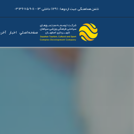
تلفن هماهنگی جهت اردوها :
(129) داخلی 13 - 03136759011
صفحه اصلي
اخبار
آخری