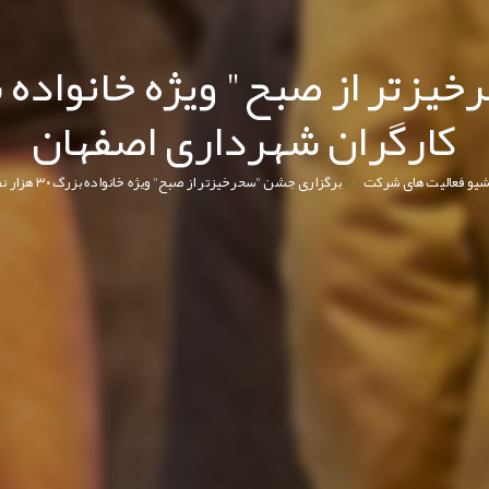
کارگران شهرداری اصفهان
/
شیو فعالیت های شرکت
برگزاری جشن "سحرخیزتر از صبح" ویژه خانواده بزرگ ۳۰ هزار نفری کارگران شهرداری اصفهان