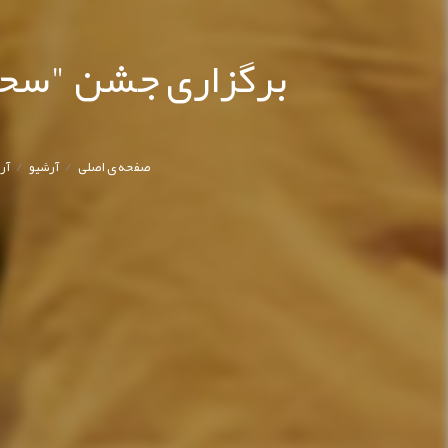
/
/
صفحه ی اصلی
آرشیو
آر