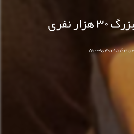
برگزاری جشن "سحرخیزتر از صبح" ویژه خانواده بزرگ ۳۰ هزار نفری