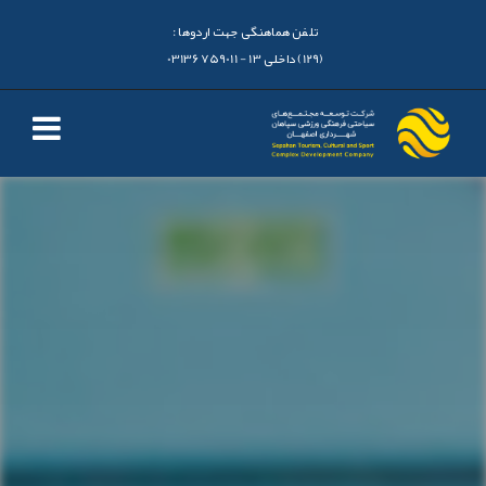
تلفن هماهنگی جهت اردوها :
(129) داخلی 13 - 03136759011