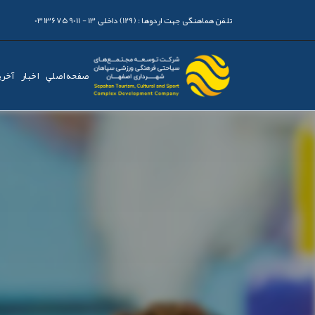
تلفن هماهنگی جهت اردوها :
(129) داخلی 13 - 03136759011
صفحه اصلي
اخبار
آخری