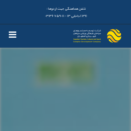
تلفن هماهنگی جهت اردوها :
(129) داخلی 13 - 03136759011