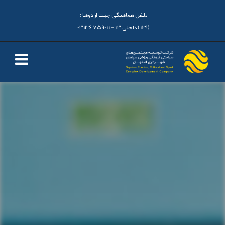
تلفن هماهنگی جهت اردوها :
(129) داخلی 13 - 03136759011