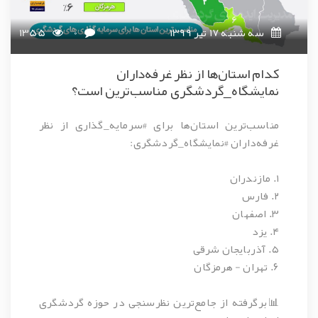
سه شنبه 17 تیر 1399
0
1355
کدام استان‌ها از نظر غرفه‌داران
نمایشگاه_گردشگری مناسب‌ترین است؟
مناسب‌ترین استان‌ها برای #سرمایه_گذاری از نظر
غرفه‌داران #نمایشگاه_گردشگری:
۱. مازندران
۲. فارس
۳. اصفهان
۴. یزد
۵. آذربایجان شرقی
۶. تهران - هرمزگان
📊برگرفته از جامع‌ترین نظرسنجی در حوزه گردشگری