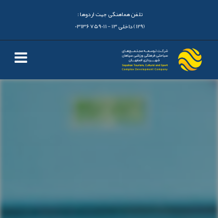
تلفن هماهنگی جهت اردوها :
(129) داخلی 13 - 03136759011