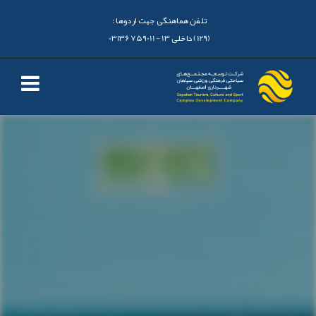
تلفن هماهنگی جهت اردوها :
(129) داخلی 13 - 03136759011