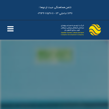
تلفن هماهنگی جهت اردوها :
(129) داخلی 13 - 03136759011