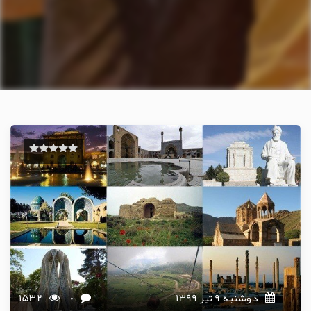
دوشنبه 9 تیر 1399
0
1532