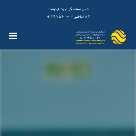
تلفن هماهنگی جهت اردوها :
(129) داخلی 13 - 03136759011