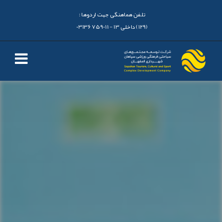
تلفن هماهنگی جهت اردوها :
(129) داخلی 13 - 03136759011