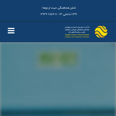
تلفن هماهنگی جهت اردوها :
(129) داخلی 13 - 03136759011