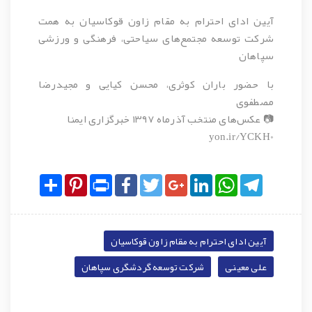
آیین ادای احترام به مقام زاون قوکاسیان به همت
شرکت توسعه مجتمع‌های سیاحتی، فرهنگی و ورزشی
سپاهان
با حضور باران کوثری، محسن کیایی و مجیدرضا
مصطفوی
📷 عکس‌های منتخب آذرماه ۱۳۹۷ خبرگزاری ایمنا
yon.ir/YCKH0
Share
Pinterest
Print
Facebook
Twitter
Google+
LinkedIn
WhatsApp
Telegram
آیین ادای احترام به مقام زاون قوکاسیان
علی معینی
شرکت توسعه گردشگری سپاهان