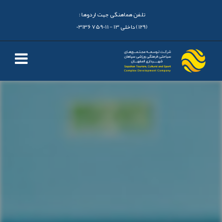
تلفن هماهنگی جهت اردوها :
(129) داخلی 13 - 03136759011