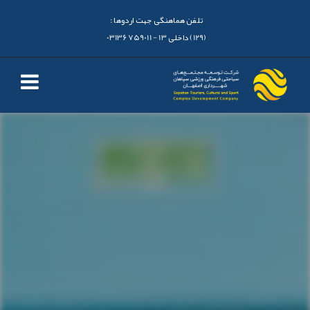
تلفن هماهنگی جهت اردوها :
(129) داخلی 13 - 03136759011