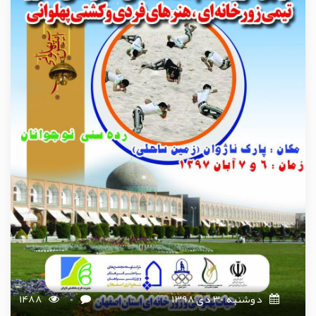
دوشنبه 30 دی 1398
0
1488