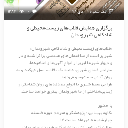
یک شنبه 29 دی 1398
0
1284
برگزاری همایش قلاب‌های زيست‌محيطی و
شادكامی شهروندان
«قلاب‌های زيست‌محيطی و شادكامی شهروندان»
شهر پر است از ساختمان‌های هندسیِ برافراشته و در
و دیوار شهرها لبریز از انواع آگهی‌ها و اعلامیه‌ها.
«طراحی فضای شهری» مانند یک «قلاب» عمل می‌کند و به
روان آدمی سمت‌وسو می‌دهد.
طراحی محیط شهری با انواع دغدغه‌های روان‌شناختی و
زیبایی‌شناختی از ما شهروندان بهتری خواهد ساخت.
با حضور
«کاوه بهبهانی»؛ پژوهشگر و مترجم حوزه فلسفه
چهارشنبه ۱۸مهرماه ساعت ۱۷
سالن کنفرانس کتاب‌خانه مرکزی شهرداری اصفهان