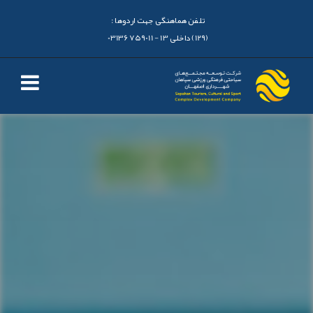
تلفن هماهنگی جهت اردوها :
(129) داخلی 13 - 03136759011