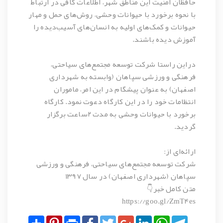
حافظان امنیت این مناطق شهر، اطلاعات کافی در ارتباط
با نحوه برخورد با حیوانات وحشی، روش‌های حمل و مهار
حیوانات و کمک‌های اولیه به انسان‌های آسیب‌دیده را
آموزش دیده باشند.
دراین راستا شرکت توسعه مجتمع‌های سیاحتی،
فرهنگی و ورزشی سپاهان (وابسته به شهرداری
اصفهان) به عنوان پیشگام در این امر، ماموران
انتظامات خود را در این کارگاه دعوت نمود. کارگاه
برخورد با حیوانات وحشی به مدت ۲ساعت برگزار
گردید.
ارائه‌ای از:
شرکت توسعه مجتمع‌های سیاحتی، فرهنگی و ورزشی
سپاهان (شهرداری اصفهان) در سال ۱۳۹۷
متن کامل خبر👇
https://goo.gl/ZmT4es
Share
Pinterest
Print
Facebook
Twitter
Google+
LinkedIn
WhatsApp
Telegram