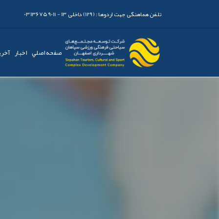
تلفن هماهنگی جهت اردوها :
(129) داخلی 13 - 03136759011
صفحه اصلي
اخبار
آخری