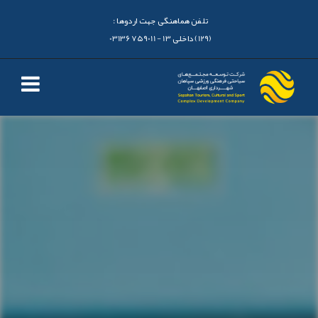
تلفن هماهنگی جهت اردوها :
(129) داخلی 13 - 03136759011