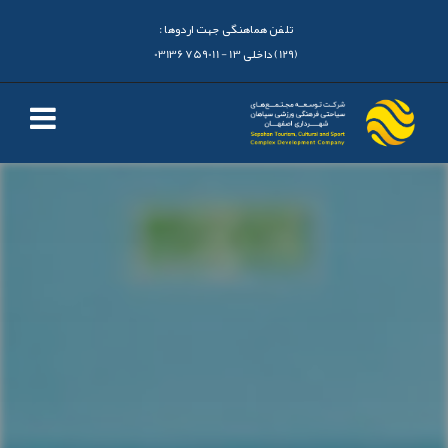
تلفن هماهنگی جهت اردوها :
(129) داخلی 13 - 03136759011