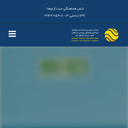
تلفن هماهنگی جهت اردوها :
(129) داخلی 13 - 03136759011