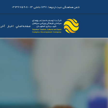
تلفن هماهنگی جهت اردوها :
(129) داخلی 13 - 03136759011
صفحه اصلي
اخبار
آخری