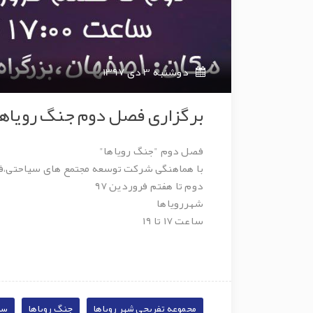
دوشنبه 3 دی 1397
برگزاری فصل دوم جنگ رویاها 
فصل دوم "جنگ رویاها"
با هماهنگی شرکت توسعه مجتمع های سیاحتی،ف
دوم تا هفتم فروردین ۹۷
شهررویاها
ساعت ۱۷ تا ۱۹
مجموعه تفریحی شهر رویاها
جنگ رویاها
سا