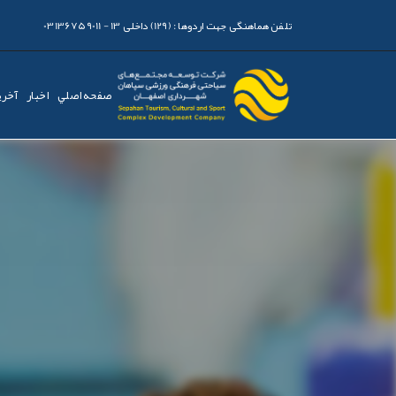
تلفن هماهنگی جهت اردوها :
(129) داخلی 13 - 03136759011
صفحه اصلي
اخبار
آخری