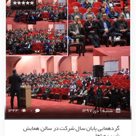
شنبه 1 دی 1397
0
1343
گردهمایی پایان سال شرکت در سالن همایش
شهر رویاها