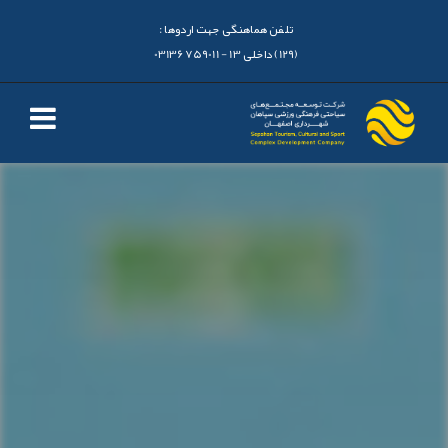
تلفن هماهنگی جهت اردوها :
(129) داخلی 13 - 03136759011