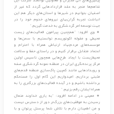
پیگیری‌های آتی مدیران و معاونین توانمند شرکت این
تفاهم‌ها منجر به عقد قراردادهایی گردد که غیر از
اصفهان بتوانیم در شهرها و استان‌های دیگر هم این
انباشت تجربه گران‌بهای نیروهای خدوم خود را در
جهت توسعه امر گردشگری به خدمت گیریم."
🔸وی افزود: "هم‌چنین پیرامون فعالیت‌های زیست
محیطی و مقوله اکوتوریسم توانستیم با سمن‌ها و
موسسه‌های مردم‌نهاد ارتباطی همراه با احترام و
اعتماد متقابل برقرار کنیم و در راستای حفظ و سلامت
محیط‌زیست با ایجاد طرح‌هایی هم‌چون تاسیس اولین
مرکز پرنده‌نگری ایران در منطقه نمونه گردشگری صفه
و رویدادهایی مانند کمپین‌ پاک‌سازی منطقه قدم‌های
مثبتی برداریم. امیدواریم این گام اول را مستحکم
برداشته باشیم و در آینده فعالیت‌های بزرگتری را به
همراه ایشان رقم بزنیم."
🔸 معینی در ادامه افزود: "به یاری خداوند متعال
رسیدن به موفقیت‌های بزرگ‌تر دور از دسترس نیست
و من اطمینان دارم با تلاش شما پرسنل پرتوان و با