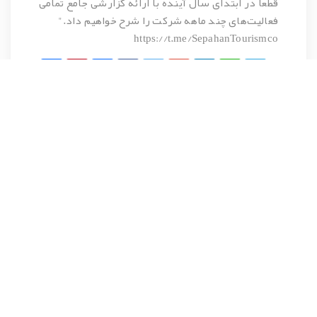
قطعا در ابتدای سال آینده با ارائه گزارشی جامع تمامی
فعالیت‌های چند ماهه شرکت را شرح خواهیم داد."
https://t.me/SepahanTourismco
Share
Pinterest
Print
Facebook
Twitter
Google+
LinkedIn
WhatsApp
Telegram
شرکت توسعه سپاهان
علی معینی
شهر رویاها
گردهمایی پایان سال
فعالیت های شرکت توسعه سپاهان