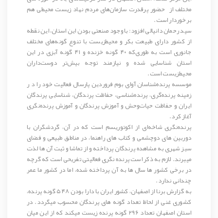
مختلف از حضور پرقدرت سازمان‌های مردم نهاد زیست محیطی هم
برخوردار است.
سید رحمان دانیالی افزود: با وجود صنعتی بودن این استان، این نقطه
از کشور دارای طبیعت بکر و محیط‌زیست با تنوع گونه‌های مختلف
جانوری است به طوری‌که ۴۰ گونه خزنده و ۴۱ گونه آبزی در این
استان شناسایی شده و نیازمند توجه بیش‌تر دوست‌داران
محیطزیست است.
موسسه پرنده‌شناسان آوای بوم فروردین پارسال فعالیت خود را د ر
زمینه پرنده‌گری، پرنده‌شناسی، حفاظت پرندگان، شناسایی پرندگان
ایران و حفاظت حیات‌وحش و آموزش پرندگان و آموزش پرنده‌نگری
آغاز کرد.
پرنده‌نگری
شاخه‌ای از اکوتوریسم است که در آن، گردشگران با
دوربین های دوچشمی و کتاب های راهنما، در مناطق طبیعی و فضای
سبز شهری به مشاهده پرندگان پرداخته و از تماشا و ثبت آن ها لذت
میبرند. لازم به ذکر است پرنده نگری فعالیتی تفریحی است که گرچه
در برخی کشور ها سال ها به آن پرداخته شده، اما در کشور ما عمر
چندانی ندارد.
به گزارش برنا از اصفهان، کشور ایران با دارا بودن ۵۴۸ گونه پرنده،
کشوری غنی از لحاظ تعداد گونه های پرندگان محسوب میگردد. در
استان اصفهان تعداد ۲۹۶ گونه پرنده زیست میکند که از این میان