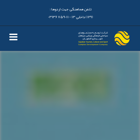
تلفن هماهنگی جهت اردوها :
(129) داخلی 13 - 03136759011