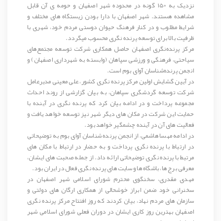
نزدیک به ۱۵۰ گونه در محدوده شهر اصفهان و حومه ی آن قابل
مشاهده هستند. شهر اصفهان با دارا بودن زیستگاه های مختلف و
شرایط مطلوب و در کنار فرهنگ حیوان دوستی مردم خود، شهری با
ظرفیت بالا برای توسعه پرنده نگری محسوب میگردد.
مرکز پرنده‌نگری اصفهان حاصل همکاری شرکت توسعه مجتمع‌های
سیاحتی، فرهنگی و ورزشی سپاهان (وابسته به شهرداری اصفهان) و
انجمن پرنده‌شناسان آوای بوم است.
در آیین گشایش اولین مرکز پرنده نگری کشور، علی معینی مدیرعامل
شرکت توسعه گردشگری سپاهان، به بیان گزارشی از روند احداث
مجموعه پرداخت و در ادامه بیان کرد که پرنده نگری در آینده با
حمایت این شرکت در مکان های دیگر شهر نیز توسعه خواهد یافت و
فعالیت های آن در آینده چشمگیر خواهد بود.
در ادامه مهسا هاشمی، از انجمن پرنده شناسان آوای بوم به توضیحاتی
در ارتباط با پرنده نگری پرداخت و به حضار در ارتباط با مکان های
مرتبط با پرنده نگری توضیحاتی ارائه داد. از جمله صحبت های ایشان،
معرفی برج ها، باشگاه ها و سایت های پرنده نگری فعال در ایران بود.
مهدی مقدری، سخنگوی محترم شورای اسلامی شهر اصفهان در
سخنرانی خود ضمن ابراز خوشحالی از همکاری ارگان های دولتی و
سازمان های مردم نهاد، بیان کردند که روز افتتاح مرکز پرنده نگری
اصفهان بهترین روز کاری ایشان در دوران فعلی شورای اسلامی شهر