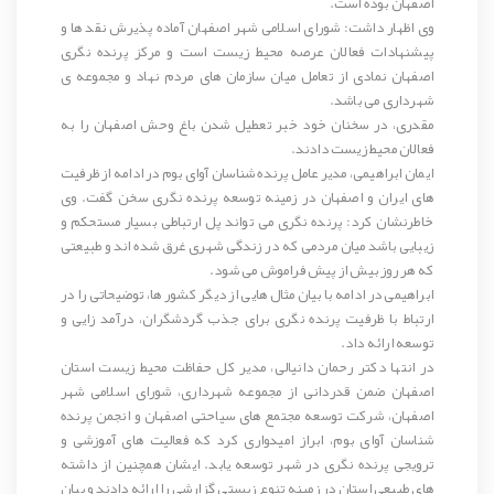
اصفهان بوده است.
وی اظهار داشت: شورای اسلامی شهر اصفهان آماده پذیرش نقد ها و
پیشنهادات فعالان عرصه محیط زیست است و مرکز پرنده نگری
اصفهان نمادی از تعامل میان سازمان های مردم نهاد و مجموعه ی
شهرداری می باشد.
مقدری، در سخنان خود خبر تعطیل شدن باغ وحش اصفهان را به
فعالان محیط زیست دادند.
ایمان ابراهیمی، مدیر عامل پرنده شناسان آوای بوم در ادامه از ظرفیت
های ایران و اصفهان در زمینه توسعه پرنده نگری سخن گفت. وی
خاطرنشان کرد: پرنده نگری می تواند پل ارتباطی بسیار مستحکم و
زیبایی باشد میان مردمی که در زندگی شهری غرق شده اند و طبیعتی
که هر روز بیش از پیش فراموش می شود.
ابراهیمی در ادامه با بیان مثال هایی از دیگر کشور ها، توضیحاتی را در
ارتباط با ظرفیت پرنده نگری برای جذب گردشگران، درآمد زایی و
توسعه ارائه داد.
در انتها دکتر رحمان دانیالی، مدیر کل حفاظت محیط زیست استان
اصفهان ضمن قدردانی از مجموعه شهرداری، شورای اسلامی شهر
اصفهان، شرکت توسعه مجتمع های سیاحتی اصفهان و انجمن پرنده
شناسان آوای بوم، ابراز امیدواری کرد که فعالیت های آموزشی و
ترویجی پرنده نگری در شهر توسعه یابد. ایشان همچنین از داشته
های طبیعی استان در زمینه تنوع زیستی گزارشی را ارائه دادند و بیان