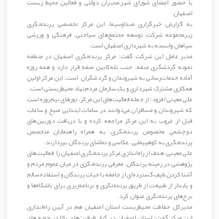
با حضور اعضای شورای شهر،مدیران دولتی و فعالین محیط زیست
اصفهان
به گزارش خبرگزاری صداوسیما، این مرکز تخصصی پرنده‌نگری
زیرمجموعه شرکت توسعه مجتمع‌های سیاحتی، فرهنگی و ورزشی
سپاهان وابسته به شهرداری اصفهان است.
مدیر عامل این شرکت گفت: مرکز پرنده‌نگری اصفهان در منطقه
نمونه گردشگری صفه، جنب تله‌کابین صفه قرار دارد و همه روزه
آماده خدمات‌رسانی به شهروندان و گردشگران است. این مرکز اولین
همکاری مشترک شهرداری و یک سازمان مردم‌نهاد محیط‌زیستی است.
علی معینی
افزود: از جمله فعالیت‌های این مرکز، تورهای نیم‌روزه است
که شهروندان و مسافران می‌توانند در ساعات ابتدایی صبح و ساعات
قبل از غروب به این مرکز مراجعه کرده و با دریافت دوربین‌های
دوچشمی مخصوص پرنده‌نگری، به همراه راهنمایان متخصص
پرنده‌نگری به کوهپیمایی، عکاسی و تماشای پرندگان بپردازند.
علی معینی، هدف از راه‌اندازی مرکز پرنده‌نگری اصفهان را فعالیت‌های
پژوهشی در زمینه پرندگان، معرفی پرنده‌نگری در ميان عموم مردم و
آشنا کردن طيف گسترده‌ای از جامعه با حيات پرندگان و استفاده سالم
و پايدار از طبيعت از طريق پرنده‌نگری و برنامه‌ريزی برای باشگاه‌ها و
برج‌های پرنده‌نگری عنوان کرد.
مدیرکل حفاظت محیط‌زیست استان اصفهان هم در آیین راه‌اندازی
این مرکز گفت: استان اصفهان در کنار ظرفیت‌های بالا در حوزه های