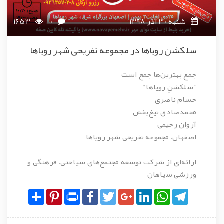
شنبه 30 آذر 1398
0
1653
سلکشن رویاها در مجموعه تفریحی شهر رویاها
جمع بهترین‌ها جمع است
"سلکشنِ رویاها"
حسام ناصری
محمدصادق تیغ‌بخش
آروان رحیمی
اصفهان، مجموعه تفریحی شهر رویاها
ارائه‌ای از
شرکت توسعه مجتمع‌های سیاحتی، فرهنگی و
ورزشی سپاهان
Share
Pinterest
Print
Facebook
Twitter
Google+
LinkedIn
WhatsApp
Telegram