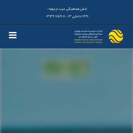
تلفن هماهنگی جهت اردوها :
(129) داخلی 13 - 03136759011