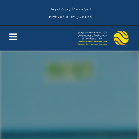
تلفن هماهنگی جهت اردوها :
(129) داخلی 13 - 03136759011