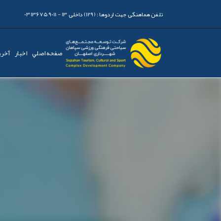
تلفن هماهنگی جهت اردوها :
(129) داخلی 13 - 03136759011
صفحه اصلي
اخبار
آخری