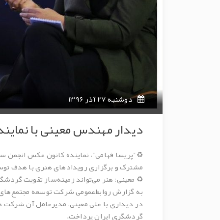
دوشنبه 27 آذر 1396
دیدار مهندس معینی با نماین
♻️"پریسا فهامی"، نماینده کانون عکس انجمن س
مشترک و برگزاری رویداد‌های هنری با هدف ت
♻️ معینی: هنر می‌تواند زمینه‌ساز تقویت گردش
به گزارش روابط‌عمومی شرکت توسعه مجتمع‌های
در دیداری با علی معینی، مدیر‌عامل آن شرکت
گردشگری ایران پرداخت.