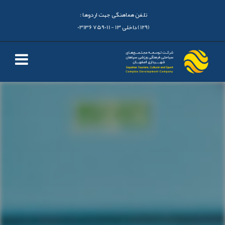
تلفن هماهنگی جهت اردوها :
(129) داخلی 13 - 03136759011