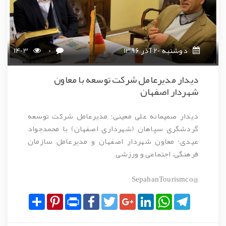
دوشنبه 20 آذر 1396
0
1403
دیدار مدیرعامل شرکت توسعه با معاون
شهردار اصفهان
دیدار صمیمانه علی معینی؛ مدیرعامل شرکت توسعه
گردشگری سپاهان (شهرداری اصفهان) با محمدجواد
عیدی؛ معاون شهردار اصفهان و مدیرعامل سازمان
فرهنگی، اجتماعی و ورزشی
@SepahanTourismco
Share
Pinterest
Print
Facebook
Twitter
Google+
LinkedIn
WhatsApp
Telegram